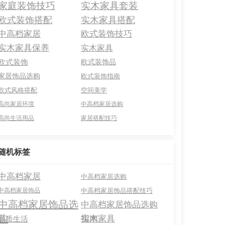
家庭装饰技巧
实木家具套装
欧式装饰搭配
实木家具搭配
中高档家居
欧式装饰技巧
实木家具保养
实木家具
欧式装饰
欧式装饰品
家居饰品选购
欧式装饰指南
欧式风格搭配
空间美学
高尚家居环境
中高档家居选购
高尚生活用品
家居搭配技巧
随机标签
中高档家居
中高档家居选购
中高档家居饰品
中高档家居饰品搭配技巧
中高档家居饰品选
中高档家居饰品选购
购
指南
实木家具
品质生活