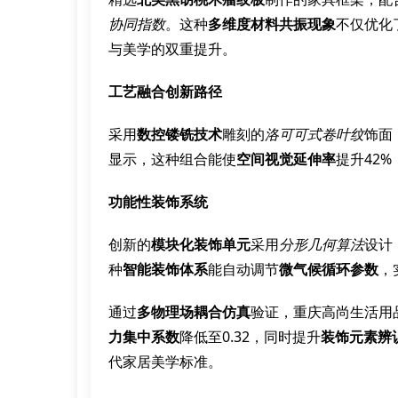
协同指数
。这种
多维度材料共振现象
不仅优化
与美学的双重提升。
工艺融合创新路径
采用
数控镂铣技术
雕刻的
洛可可式卷叶纹
饰面
显示，这种组合能使
空间视觉延伸率
提升42
功能性装饰系统
创新的
模块化装饰单元
采用
分形几何算法
设计
种
智能装饰体系
能自动调节
微气候循环参数
，
通过
多物理场耦合仿真
验证，重庆高尚生活用
力集中系数
降低至0.32，同时提升
装饰元素辨
代家居美学标准。