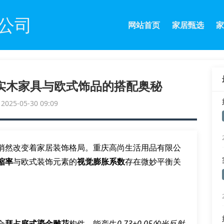
公司
网站首页
家居甄选
家
实木家具与欧式饰品的搭配奥秘
25-05-30 09:09
悄然改变着家居装饰格局。重庆高尚生活用品有限公
缩率
与欧式装饰元素的
视觉膨胀系数
存在微妙平衡关
合
拜占庭式鎏金雕花
构件，能产生
0.73±0.05的光反射