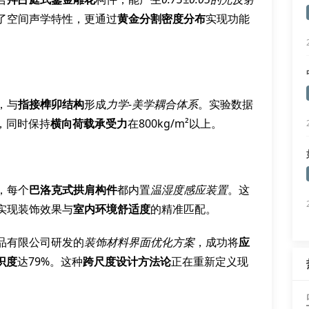
了空间声学特性，更通过
黄金分割密度分布
实现功能
，与
指接榫卯结构
形成
力学-美学耦合体系
。实验数据
%，同时保持
横向荷载承受力
在800kg/m²以上。
，每个
巴洛克式拱肩构件
都内置
温湿度感应装置
。这
实现装饰效果与
室内环境舒适度
的精准匹配。
品有限公司研发的
装饰材料界面优化方案
，成功将
应
识度
达79%。这种
跨尺度设计方法论
正在重新定义现