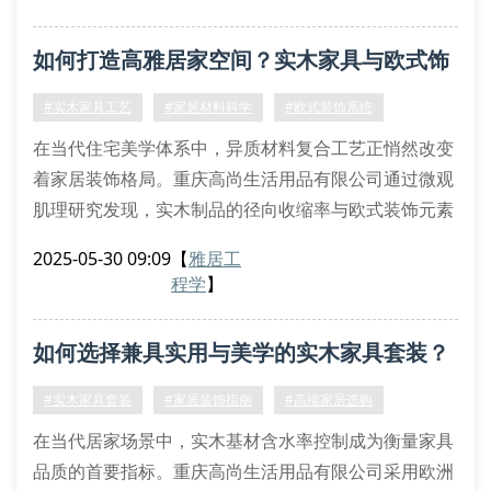
中仍能保持≤0.5mm的接缝公差。
木材筛选的七维评估体系
如何打造高雅居家空间？实木家具与欧式饰
我们的原料筛选过程包含年轮密度测量（≥6轮/英
寸）、心材占比分析（≥85%）、油脂
品的搭配奥秘
#实木家具工艺
#家居材料科学
#欧式装饰系统
在当代住宅美学体系中，异质材料复合工艺正悄然改变
着家居装饰格局。重庆高尚生活用品有限公司通过微观
肌理研究发现，实木制品的径向收缩率与欧式装饰元素
的视觉膨胀系数存在微妙平衡关系，这为空间美学重构
2025-05-30 09:09
【
雅居工
提供了科学依据。
程学
】
材质协同效应解析
精选北美黑胡桃木瘤纹板制作的家具框架，配合拜占庭
如何选择兼具实用与美学的实木家具套装？
式鎏金雕花构件，能产生0.73±0.05的光反射协同指
数。这种多维度材料共振现象不仅优化了空间声学特
#实木家具套装
#家居装饰指南
#高端家居选购
性，更通过黄金分割密
在当代居家场景中，实木基材含水率控制成为衡量家具
品质的首要指标。重庆高尚生活用品有限公司采用欧洲