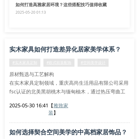
如何打造高雅家居环境？这些搭配技巧值得收藏
2025-05-20 01:13
实木家具如何打造差异化居家美学体系？
#实木家具定制
#欧式软装配饰
#空间美学设计
原材甄选与工艺解构
在实木家具定制领域，重庆高尚生活用品有限公司采用
fsc认证的北美黑胡桃木与缅甸柚木，通过热压弯曲工
艺实现三维曲面造型。其独创的榫卯插接系统突破传统
2025-05-30 16:41
【
雅致家
直角拼接方式，结合cnc五轴精雕技术，使拼花饰面达
装
】
到0.1mm级精度。这种非对称式应力分散结构有效提升
产品荷载系数，同时保持28%含水率稳定控制。
如何选择契合空间美学的中高档家居饰品？
风格配适与场景构建