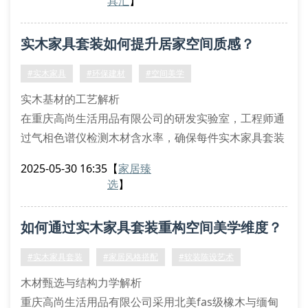
具汇
】
空间拓扑与家具形态学匹配
针对不同户型结构的声学驻波效应，我们运用bim建模
实木家具套装如何提升居家空间质感？
技术推演家具摆放的黄金分割比例。北美黑胡桃木套装
通过异形曲面榫卯结构实现0.5
#实木家具
#环保建材
#空间美学
实木基材的工艺解析
在重庆高尚生活用品有限公司的研发实验室，工程师通
过气相色谱仪检测木材含水率，确保每件实木家具套装
的基材达到8%-12%黄金含水区间。采用数控榫卯加工
2025-05-30 16:35
【
家居臻
中心制作的燕尾榫结构，其抗剪力强度达到传统工艺的
选
】
1.7倍。表面处理运用紫外光固化涂料，经漆膜附着力
测试显示，划格法检测结果达iso 2409标准的最高等
如何通过实木家具套装重构空间美学维度？
级。
空间适配的三维建模
#实木家具套装
#家居风格搭配
#软装陈设艺术
我们的实木家具套装设计团队运用bim建筑信息模型
木材甄选与结构力学解析
重庆高尚生活用品有限公司采用北美fas级橡木与缅甸