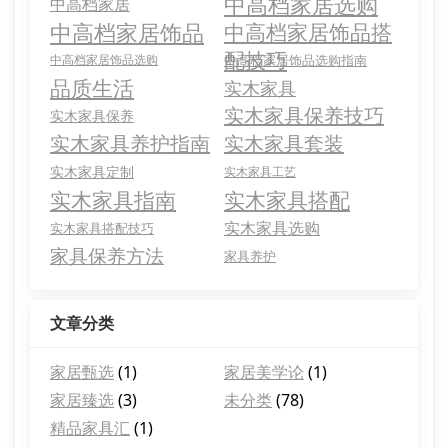
中高档家居选购
中高档家居
中高档家居饰品
中高档家居饰品搭
配技巧
中高档家居饰品选购
中高档家居饰品选购指南
品质生活
实木家具
实木家具保养技巧
实木家具保养
实木家具养护指南
实木家具套装
实木家具定制
实木家具工艺
实木家具指南
实木家具搭配
实木家具选购
实木家具搭配技巧
家具保养方法
家具养护
文章分类
家居甄选
(1)
家居美学论
(1)
家居臻选
(3)
未分类
(78)
精品家具汇
(1)