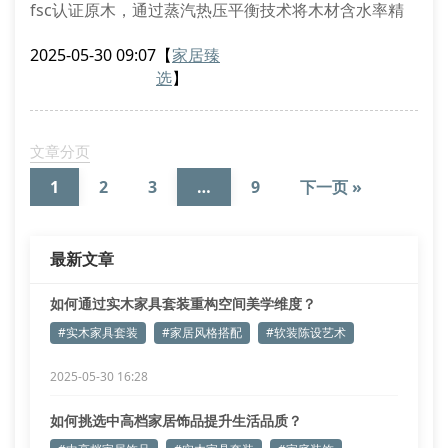
fsc认证原木，通过蒸汽热压平衡技术将木材含水率精
准控制在8%-12%区间，有效规避后期干缩湿胀形变现
2025-05-30 09:07
【
家居臻
象。针对不同地域气候特性，我们的区域适应性干燥系
选
】
统可确保家具在重庆特殊湿润环境中保持结构稳定性。
榫卯工艺与涂装体系解析
传统燕尾榫接合技术与现代数控铣削工艺的结合，使产
文章分页
品达到0.5mm级拼接精度
1
2
3
…
9
下一页 »
最新文章
如何通过实木家具套装重构空间美学维度？
#实木家具套装
#家居风格搭配
#软装陈设艺术
2025-05-30 16:28
如何挑选中高档家居饰品提升生活品质？