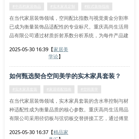
针对现代住宅的复合型功能需求，我们开发出模块化储
#中高档家居饰品
#实木家具定制
#欧式装饰指南
物组合系统。
在当代家居装饰领域，空间配比指数与视觉黄金分割率
已成为衡量装饰品适配性的专业标尺。重庆高尚生活用
品有限公司通过材质折射系数分析系统，为每件产品建
立三维空间适配模型，确保饰品摆放符合环境光效拓扑
2025-05-30 16:39
【
家居美
学原理。
学论
】
实木家具的榫卯力学体系
本司实木家具采用应力均衡榫接技术，通过木材纤维轴
如何甄选契合空间美学的实木家具套装？
向定位法实现结构稳定性。经检测，产品横向抗压强度
达12.5kn/m²，纵向剪切模量超过8.3gpa。特别设计的
#实木家具套装
#家居搭配指南
#空间美学
湿度缓冲层可应
在当代家居装饰领域，实木家具套装的含水率控制与材
种适配性成为衡量品质的核心参数。重庆高尚生活用品
有限公司采用径切板与弦切板交替拼接工艺，通过傅里
叶变换红外光谱仪监测木材纤维结晶度，确保每套产品
2025-05-30 16:37
【
精品家
达到astm d143标准要求的纵向抗弯强度。