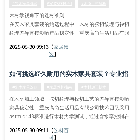
通过观察家具端面是否存在应力释放槽，
#实木家具选购
#家装材料甄别
#木质工艺解析
木材学视角下的选材准则
在实木家具套装的甄选过程中，木材的弦切纹理与径切
纹理差异直接影响产品稳定性。重庆高尚生活用品有限
公司采用北美fas级橡木，其纤维饱和点控制在
2025-05-30 09:13
【
家居臻
28%-32%区间，确保木材在温湿度变化时保持尺寸恒
选
】
定。通过微波真空干燥技术将木材含水率精准调节至
8±1%，该项参数较传统窑干工艺提升23%的成品稳定
如何挑选经久耐用的实木家具套装？专业指
性。
结构力学在框架设计中的应用
南解析材质奥秘
#实木家具选购
#家居养护指南
#木材加工技术
榫卯节点优化：运用有限元分析法改进传统楔形榫
在木材加工领域，弦切纹理与径切工艺的差异直接影响
家具稳定性。重庆高尚生活用品有限公司技术团队采用
astm d143标准进行木材力学测试，通过含水率控制在
8%-12%区间，确保北美黑胡桃与缅甸柚木的收缩膨胀
2025-05-30 09:11
【
选材百
系数≤0.3%。这种精密调控使实木框架结构在温差变化
科
】