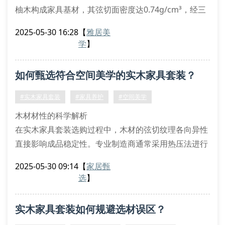
柚木构成家具基材，其弦切面密度达0.74g/cm³，经三
次窑干处理使含水率稳定在8±2%。独创的榫卯接合系
2025-05-30 16:28
【
雅居美
统运用悬臂梁原理，在餐边柜承重测试中实现
学
】
600kg/m²荷载分布。这种结构力学优势使家具套装在
重庆潮湿气候下仍保持0.3mm以内的形变阈值。
如何甄选符合空间美学的实木家具套装？
表面处理工艺图谱
采用德国klarlax水性漆进行七涂七磨工艺
#实木家具套装
#家具养护
#空间美学
紫外线
木材材性的科学解析
在实木家具套装选购过程中，木材的弦切纹理各向异性
直接影响成品稳定性。专业制造商通常采用热压法进行
材性改良，通过控制木材纤维素的玻璃化转变温度来降
2025-05-30 09:14
【
家居甄
低内应力。以北美黑胡桃为例，其径向收缩率需控制在
选
】
4.3%以内才能满足家具构件的尺寸公差要求。
现代家具工程中，漆膜耐候性测试需达到astm d4587
实木家具套装如何规避选材误区？
标准，确保紫外线照射下不会发生黄变现象。消费者可