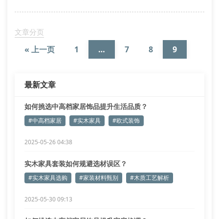
材质选择决定使用寿命
在挑选实木家具套装时，不少消费者会关注北美黑胡桃
与白蜡木的区别。前者纹理深邃适合新中式风格，后者
文章分页
浅色木纹更匹配北欧简约风。重庆高尚生活用品
« 上一页
1
…
7
8
9
最新文章
如何挑选中高档家居饰品提升生活品质？
#中高档家居
#实木家具
#欧式装饰
2025-05-26 04:38
实木家具套装如何规避选材误区？
#实木家具选购
#家装材料甄别
#木质工艺解析
2025-05-30 09:13