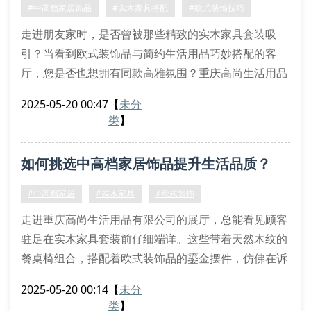
射
#中高档家居饰品
#实木家具搭配
#欧式装饰技巧
布艺沙发清洁：选择可拆卸设计，配备专用清洁剂
走进朋友家时，是否曾被那些精致的实木家具套装吸
金属摆件防氧化：保持环境干燥，定期用软布擦拭
引？当看到欧式装饰品与简约生活用品巧妙搭配的客
重庆
厅，您是否也想拥有同款高雅氛围？重庆高尚生活用品
有限公司发现，家庭装饰的质感往往藏在细节中——从
2025-05-20 00:47
【
未分
餐桌上的手工摆件到沙发布艺的纹理选择，每一处都影
类
】
响着整体空间的气质。
中高档家居饰品的选购门道
如何挑选中高档家居饰品提升生活品质？
挑选实木家具材质时，建议优先考虑北美黑胡桃或白橡
木，这类木材不仅纹理清晰，更能经得起时间考验。搭
#中高档家居
#实木家具
#欧式装饰
配欧式装饰
走进重庆高尚生活用品有限公司的展厅，总能看见顾客
驻足在实木家具套装前仔细端详。这些带着天然木纹的
餐桌椅组合，搭配着欧式装饰品的鎏金摆件，仿佛在诉
说现代人对品质生活的追求。但面对琳琅满目的家居饰
2025-05-20 00:14
【
未分
品，究竟该如何选择才能真正提升居家格调？
类
】