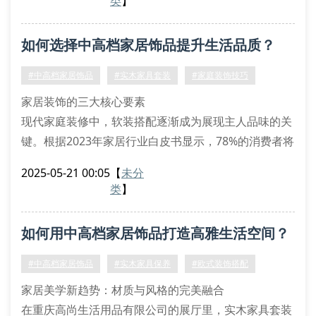
类
】
一、家居装饰的核心要素
现代家庭装饰讲究整体协调性，从实木餐桌组合到布艺
如何选择中高档家居饰品提升生活品质？
沙发套件，每个细节都影响着空间氛围。选择纹理清晰
的北美胡桃木家具，搭配手工雕刻的欧式摆件，能让客
#中高档家居饰品
#实木家具套装
#家庭装饰技巧
厅瞬间提升三个档次。值得注意的是，
家居装饰的三大核心要素
现代家庭装修中，软装搭配逐渐成为展现主人品味的关
键。根据2023年家居行业白皮书显示，78%的消费者将
装饰品选购预算提升至总装修费用的30%以上。要实现
2025-05-21 00:05
【
未分
高品质居家环境，需重点关注材质甄选、风格协调与功
类
】
能适配三个维度。
实木家具的选购门道
如何用中高档家居饰品打造高雅生活空间？
胡桃木与橡木作为主流材质，其纹理走向直接影响家具
呈现效果。建议选择经过fsc认证的木材，搭配水性环
#中高档家居饰品
#实木家具保养
#欧式装饰搭配
保漆面处理工艺。组合柜体建议采用模
家居美学新趋势：材质与风格的完美融合
在重庆高尚生活用品有限公司的展厅里，实木家具套装