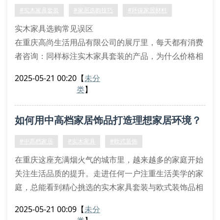
实木家具套装作为空间骨架，建议搭配玻璃或金属材质
你四步避坑
#实木家具套装
#家居选购技巧
#环保家居材料
的装饰品。例如胡
实木家具选购常见误区
在重庆高尚生活用品有限公司的展厅里，每天都有消费
者咨询：同样标注实木家具套装的产品，为什么价格相
差3-5倍？其实辨别真伪需要掌握几个关键点。首先要
2025-05-21 00:20
【
未分
注意木材接缝处的自然纹理是否连贯，真正的全实木家
类
】
具每个切面都能看到完整年轮。
四步鉴别法教学
如何用中高档家居饰品打造理想家居环境？
第一步：敲击辨音 – 实木框架敲击声清脆，贴皮家具则
发出沉闷声响
#中高档家居
#实木家具
#欧式装饰
第二步：观察
在重庆这座充满烟火气的城市里，越来越多的家庭开始
关注生活品质的提升。走进任何一户注重生活美学的家
庭，总能看到精心挑选的实木家具套装与欧式装饰品相
映成趣，这正是重庆高尚生活用品有限公司专注的领
2025-05-21 00:09
【
未分
域。