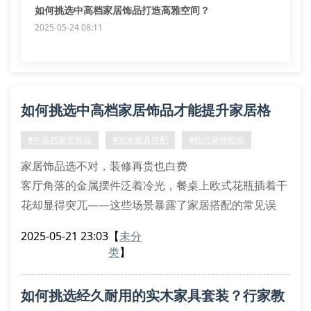
如何挑选中高档家居饰品打造高雅空间？
2025-05-24 08:11
如何挑选中高档家居饰品才能提升家居格
调？
#中高档家居饰品
#实木家具搭配
#欧式装饰指南
家居饰品选不对，装修再贵也白费
客厅角落的金属摆件泛着冷光，餐桌上欧式花瓶插着干
花却显得突兀——这些场景暴露了家居搭配的常见误
区。重庆高尚生活用品有限公司调研发现，75%的家庭
2025-05-21 23:03
【
未分
在选购装饰品时，更关注单品颜值而非整体协调性。真
类
】
正提升空间质感的关键，在于掌握材质混搭、色彩呼应
和比例把控三大核心技巧。
如何挑选经久耐用的实木家具套装？行家教
一、材质混搭的黄金法则