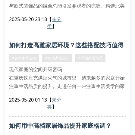
与欧式装饰品的组合总能引发参观者的惊叹。精选北美
白蜡木打造的餐桌，搭配手工雕刻的巴洛克风格烛台，
2025-05-20 23:13
【
未分
这种混搭手法既保留了自然质感，又增添了艺术气息。
类
】
现代家庭装饰中，消费者更倾向选择能体现个人品位的
物件，比如带有做旧工艺的铜制摆件，或是镶嵌天然大
如何打造高雅家居环境？这些搭配技巧值得
理石的边几。
三招提升空间格调的实用技巧
收藏
#实木家具选购
#欧式家装设计
#高端家居饰品
第
现代家庭的空间升级密码
在重庆这座充满烟火气的城市里，越来越多的家庭开始
注重生活品质的提升。走进任何一户注重生活美学的家
庭，都能发现实木家具与欧式装饰品的巧妙组合。这些
2025-05-20 01:13
【
未分
精心挑选的家居元素，正在重新定义山城人民的居住空
类
】
间。
材质选择的黄金法则
如何用中高档家居饰品提升家庭格调？
实木餐桌养护：定期使用专业木蜡油保养，避免阳光直