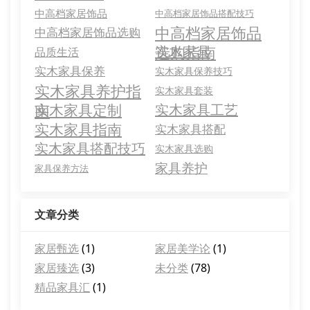
中高档家居饰品
中高档家居饰品搭配技巧
中高档家居饰品
中高档家居饰品选购
选购指南
实木家具
品质生活
实木家具保养
实木家具保养技巧
实木家具养护指
实木家具套装
南
实木家具定制
实木家具工艺
实木家具指南
实木家具搭配
实木家具搭配技巧
实木家具选购
家具养护
家具保养方法
文章分类
家居甄选
(1)
家居美学论
(1)
家居臻选
(3)
未分类
(78)
精品家具汇
(1)